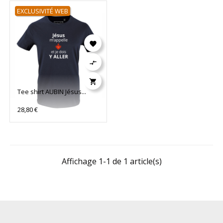
EXCLUSIVITÉ WEB



Tee shirt AUBIN Jésus...
28,80 €
Affichage 1-1 de 1 article(s)