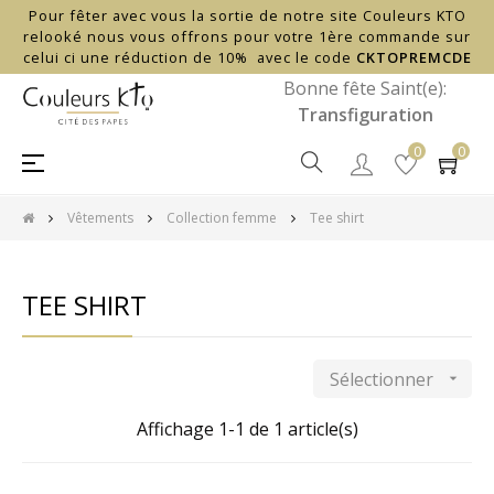
Pour fêter avec vous la sortie de notre site Couleurs KTO
relooké nous vous offrons pour votre 1ère commande sur
celui ci une réduction de 10% avec le code
CKTOPREMCDE
Bonne fête Saint(e):
Transfiguration
0
0
Basculer
☰
la
navigation
Vêtements
Collection femme
Tee shirt
TEE SHIRT
Sélectionner

Affichage 1-1 de 1 article(s)