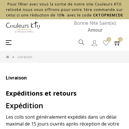
Pour fêter avec vous la sortie de notre site Couleurs KTO
relooké nous vous offrons pour votre 1ère commande sur
celui ci une réduction de 10% avec le code
CKTOPREMCDE
Bonne fête Saint(e):
Amour
0
0
Basculer
☰
la
navigation
Livraison
Livraison
Expéditions et retours
Expédition
Les colis sont généralement expédiés dans un délai
maximal de 15 jours ouvrés après réception de votre