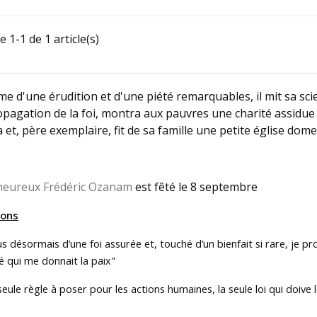
 Frédéric marine...
e 1-1 de 1 article(s)
 d'une érudition et d'une piété remarquables, il mit sa sci
opagation de la foi, montra aux pauvres une charité assidue d
 et, père exemplaire, fit de sa famille une petite église dome
heureux Frédéric Ozanam
est fêté le 8 septembre
ions
us désormais d’une foi assurée et, touché d’un bienfait si rare, je p
é qui me donnait la paix"
seule règle à poser pour les actions humaines, la seule loi qui doive 