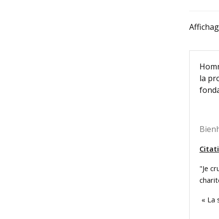
Vareuse
70,60 €
Affichag
Homme
la pr
fonda
Bien
Citat
"Je cr
charit
« La 