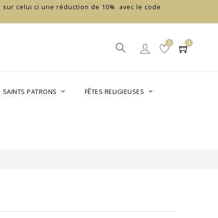
 sur celui ci une réduction de 10% avec le code
0
0
SAINTS PATRONS
FÊTES RELIGIEUSES