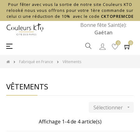
Pour fêter avec vous la sortie de notre site Couleurs KTO
relooké nous vous offrons pour votre 1ère commande sur
celui ci une réduction de 10% avec le code
CKTOPREMCDE
Bonne fête Saint(e):
Gaétan
0
0
Basculer
☰
la
navigation
Fabriqué en France
Vêtements
VÊTEMENTS
Sélectionner

Affichage 1-4 de 4 article(s)