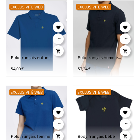
EXCLUSIVITÉ WEB
EXCLUSIVITÉ WEB






Polo français enfant...
Polo français homme...
54,00 €
57,24 €
EXCLUSIVITÉ WEB
EXCLUSIVITÉ WEB




Polo français femme
Body français bébé

