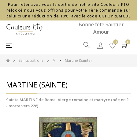
Pour fêter avec vous la sortie de notre site Couleurs KTO
relooké nous vous offrons pour votre 1ère commande sur
celui ci une réduction de 10% avec le code
CKTOPREMCDE
Bonne fête Saint(e):
Amour
0
0
Basculer
☰
la
navigation
Saints patrons
M
Martine (Sainte)
MARTINE (SAINTE)
Sainte MARTINE de Rome, Vierge romaine et martyre (née en ?
- morte vers 228)