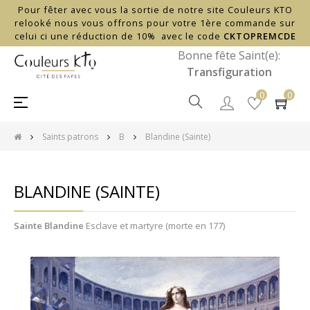
Pour fêter avec vous la sortie de notre site Couleurs KTO
relooké nous vous offrons pour votre 1ère commande sur
celui ci une réduction de 10% avec le code
CKTOPREMCDE
Bonne fête Saint(e):
Transfiguration
0
0
Basculer
☰
la
navigation
Saints patrons
B
Blandine (Sainte)
BLANDINE (SAINTE)
Sainte Blandine
Esclave et martyre (morte en 177)